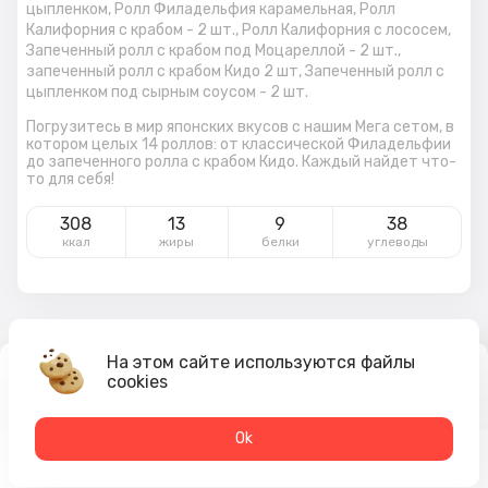
цыпленком,
Ролл Филадельфия карамельная,
Ролл
Калифорния с крабом - 2 шт.,
Ролл Калифорния с лососем,
Запеченный ролл с крабом под Моцареллой - 2 шт.,
запеченный ролл с крабом Кидо 2 шт,
Запеченный ролл с
цыпленком под сырным соусом - 2 шт.
Погрузитесь в мир японских вкусов с нашим Мега сетом, в
котором целых 14 роллов: от классической Филадельфии
до запеченного ролла с крабом Кидо. Каждый найдет что-
то для себя!
308
13
9
38
ккал
жиры
белки
углеводы
На этом сайте используются файлы
5 420
₽
cookies
В корзину
7 643 ₽
Оk
Меню
Акции
Профиль
Корзина