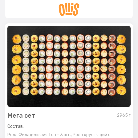
Мега сет
2965
г
Состав:
Ролл Филадельфия Топ - 3 шт.,
Ролл хрустящий с