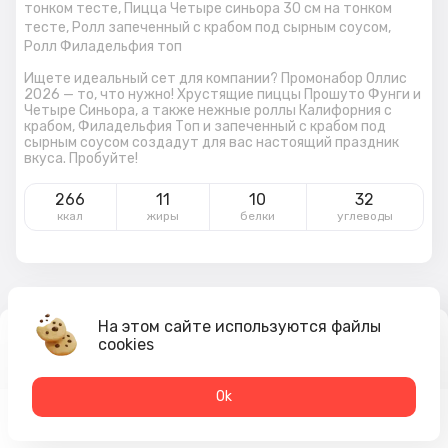
тонком тесте,
Пицца Четыре синьора 30 см на тонком
тесте,
Ролл запеченный с крабом под сырным соусом,
Ролл Филадельфия топ
Ищете идеальный сет для компании? Промонабор Оллис
2026 — то, что нужно! Хрустящие пиццы Прошуто Фунги и
Четыре Синьора, а также нежные роллы Калифорния с
крабом, Филадельфия Топ и запеченный с крабом под
сырным соусом создадут для вас настоящий праздник
вкуса. Пробуйте!
266
11
10
32
ккал
жиры
белки
углеводы
На этом сайте используются файлы
2 260
₽
cookies
В корзину
2 659 ₽
Оk
Меню
Акции
Профиль
Корзина