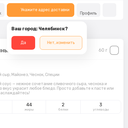
Укажите адрес доставки
к
Профиль
Ваш город: Челябинск?
Да
Нет, изменить
ный соус
60
г
й сыр,
Майонез,
Чеснок,
Специи
 соус — нежное сочетание сливочного сыра, чеснока и
го вкус украсит любое блюдо. Просто добавьте к пасте или
наслаждайтесь!
6
44
2
3
жиры
белки
углеводы