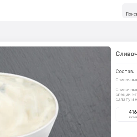
Поис
Сливоч
Состав:
Сливочны
Сливочный
специй. Е
салату и 
41
ккал