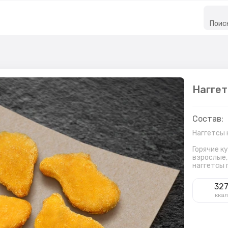
Поис
Наггет
Состав:
Наггетсы 
Горячие к
взрослые,
наггетсы 
32
ккал