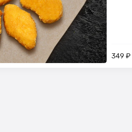
349
₽