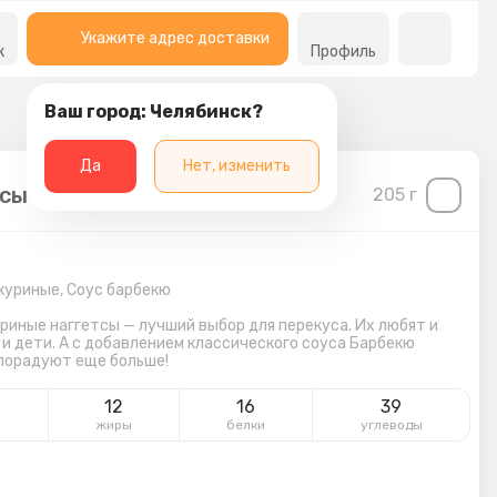
Укажите адрес доставки
к
Профиль
Ваш город: Челябинск?
Да
Нет, изменить
сы с соусом 8 шт
205
г
куриные,
Соус барбекю
уриные наггетсы — лучший выбор для перекуса. Их любят и
 и дети. А с добавлением классического соуса Барбекю
порадуют еще больше!
7
12
16
39
жиры
белки
углеводы